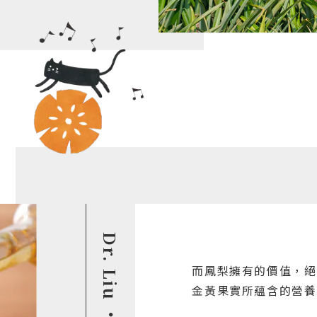
Dr. Liu ・心堅持
而鳳梨擁有的價值，絕
金黃果實所蘊含的營養