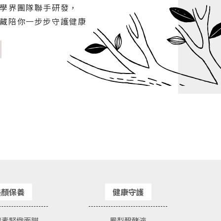
學界團隊聯手研發，
藏陪你一步步守護健康
美顏保養
健康守護
酵素緊緻面膜
鳳梨醱酵液