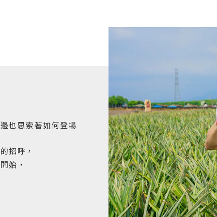
，
一邊也思索著如何登場
切的招呼，
酥開始，