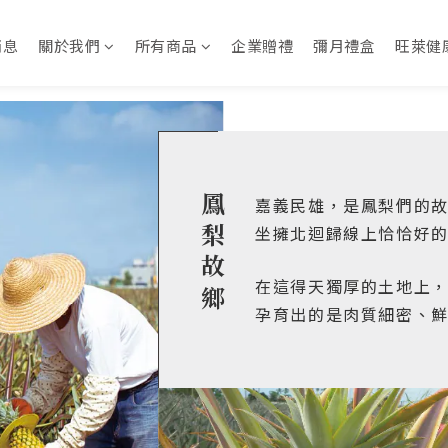
消息
關於我們
所有商品
企業贈禮
彌月禮盒
旺萊健
鳳梨故鄉
嘉義民雄，是鳳梨們的
坐擁北迴歸線上恰恰好
在這得天獨厚的土地上
孕育出的是肉質細密、