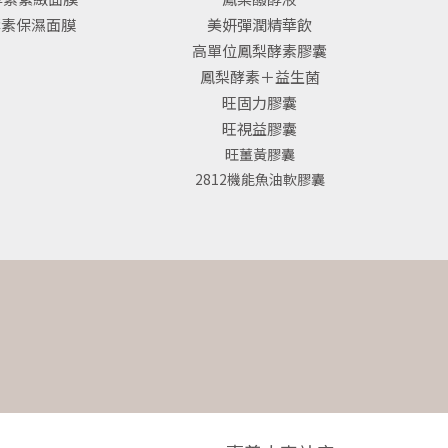
酵素保濕面膜
美妍彈潤精華飲
高單位鳳梨酵素膠囊
鳳梨酵素＋益生菌
旺固力膠囊
旺視益膠囊
旺薑黃膠囊
2812機能魚油軟膠囊