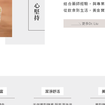
結合藥師經驗，與專業
從飲食到生活，黃金寶
更多Dr. Liu
富
潔淨舒活
禮盒
天然鳳梨酵素 蔬果清洗液
鳳梨