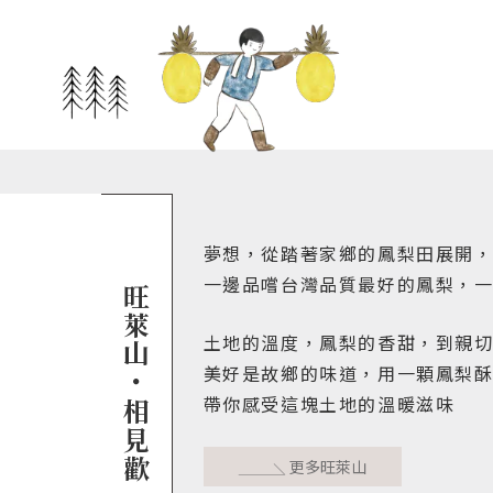
夢想，從踏著家鄉的鳳梨田展開
一邊品嚐台灣品質最好的鳳梨，
旺萊山・相見歡
土地的溫度，鳳梨的香甜，到親
美好是故鄉的味道，用一顆鳳梨
帶你感受這塊土地的溫暖滋味
更多旺萊山