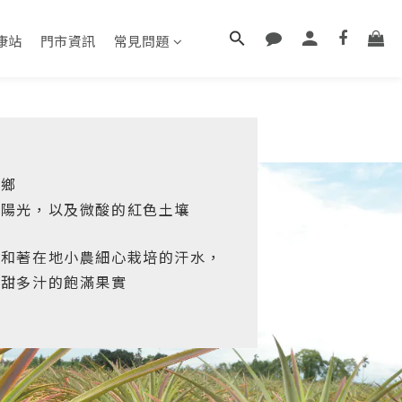
康站
門市資訊
常見問題
故鄉
的陽光，以及微酸的紅色土壤
，和著在地小農細心栽培的汗水，
鮮甜多汁的飽滿果實