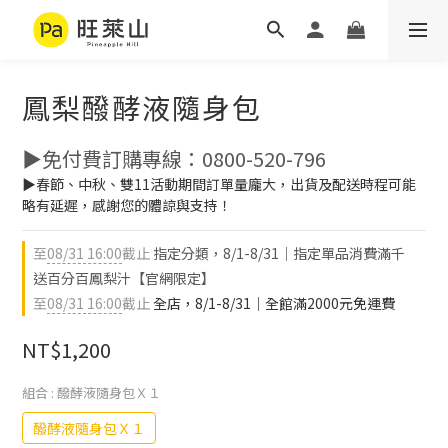
鳳梨醱酵液隨身包
▶免付費訂購專線：0800-520-796
▶春節、中秋、雙11活動期間訂單量龐大，出貨及配送時程可能
略有延遲，感謝您的體諒與支持！
至
08/31 16:00
截止
指定分類，8/1-8/31｜指定單品消費滿千
送百分百鳳梨汁【官網限定】
至
08/31 16:00
截止
全店，8/1-8/31｜全館滿2000元免運費
NT$1,200
組合
: 醱酵液隨身包Ｘ１
醱酵液隨身包Ｘ１