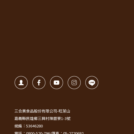
三合美食品股份有限公司-旺萊山
嘉義縣民雄鄉三興村陳厝寮1-3號
統編：53646280
電話：0800-520-796/傳真：05-2720692