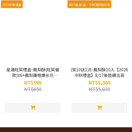
2026中秋禮盒
買10盒送1盒，不與滿額贈並用
星運旺萊禮盒-鳳梨酥(旺萊貓
(買10送1)B-鳳梨酥10入【2026
款)X6+鳳梨優格爆米花
中秋禮盒】8/17後陸續出貨
X6【2026中秋禮盒】
NT$599
NT$5,300
NT$650
NT$5,830